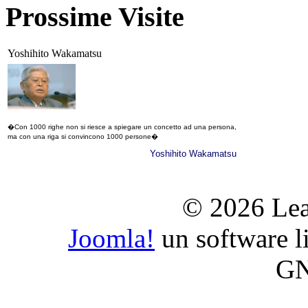
Prossime Visite
Yoshihito Wakamatsu
�Con 1000 righe non si riesce a spiegare un concetto ad una persona,
ma con una riga si convincono 1000 persone�
Yoshihito Wakamatsu
© 2026 Lea
Joomla!
un software li
GN