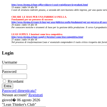
http://www.forema.it/lean-office-ridurre-i-costi-e-migliorare-la-produtti.html
13 marzo | dalle 14 alle 18
I costi di struttura indiretti pesano, a seconda del core business delle imprese, per una quota vari
CREARE LE BASI PER UNA FABBRICA SNELLA.
Fondamenti per un percorso di successo
http://www.forema.it/creare-le-basi-per-una-fabbrica-snella-fondamenti-per-un-percorso-di-suc
20 marzo | dalle 14 alle 18
Per conoscere tecniche e strumenti di base per la gestione della produzione. Il corso è propedeuti
LEAN SUPPLY. I fornitori come leva competitiva
http://www.forema.it/lean-supply-i-fornitori-come-leva-competitiva.html
27 marzo | dalle 14 alle 18
Nel processo di trasformazione Lean e' essenziale comprendere il ruolo critico ricoperto dai fornito
Login
Username
Password
Ricordami
Password dimenticata?
Nessun account?
Registrati
gioved� 06 agosto 2026
"Lean Thinker's Club"