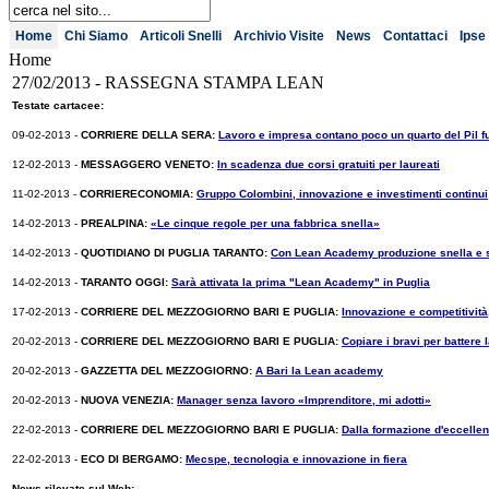
Home
Chi Siamo
Articoli Snelli
Archivio Visite
News
Contattaci
Ipse 
Home
27/02/2013 - RASSEGNA STAMPA LEAN
Testate cartacee:
09-02-2013 -
CORRIERE DELLA SERA:
Lavoro e impresa contano poco un quarto del Pil fu
12-02-2013 -
MESSAGGERO VENETO:
In scadenza due corsi gratuiti per laureati
11-02-2013 -
CORRIERECONOMIA:
Gruppo Colombini, innovazione e investimenti continui
14-02-2013 -
PREALPINA:
«Le cinque regole per una fabbrica snella»
14-02-2013 -
QUOTIDIANO DI PUGLIA TARANTO:
Con Lean Academy produzione snella e s
14-02-2013 -
TARANTO OGGI:
Sarà attivata la prima "Lean Academy" in Puglia
17-02-2013 -
CORRIERE DEL MEZZOGIORNO BARI E PUGLIA:
Innovazione e competitività, 
20-02-2013 -
CORRIERE DEL MEZZOGIORNO BARI E PUGLIA:
Copiare i bravi per battere l
20-02-2013 -
GAZZETTA DEL MEZZOGIORNO:
A Bari la Lean academy
20-02-2013 -
NUOVA VENEZIA:
Manager senza lavoro «Imprenditore, mi adotti»
22-02-2013 -
CORRIERE DEL MEZZOGIORNO BARI E PUGLIA:
Dalla formazione d'eccellen
22-02-2013 -
ECO DI BERGAMO:
Mecspe, tecnologia e innovazione in fiera
News rilevate sul Web: