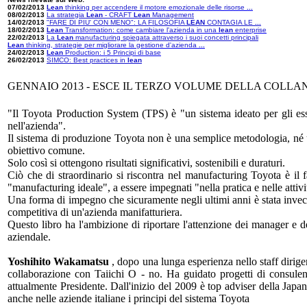
07/02/2013
Lean
thinking per accendere il motore emozionale delle risorse
...
08/02/2013
La strategia
Lean
- CRAFT
Lean
Management
14/02/2013
"FARE DI PIU' CON MENO": LA FILOSOFIA
LEAN
CONTAGIA LE
...
18/02/2013
Lean
Transformation: come cambiare l'azienda in una
lean
enterprise
22/02/2013
La
Lean
manufacturing spiegata attraverso i suoi concetti principali
Lean
thinking, strategie per migliorare la gestione d'azienda
...
24/02/2013
Lean
Production: i 5 Principi di base
26/02/2013
SIMCO: Best practices in
lean
GENNAIO 2013 - ESCE IL TERZO VOLUME DELLA COLLA
"Il Toyota Production System (TPS) è "un sistema ideato per gli ess
nell'azienda".
Il sistema di produzione Toyota non è una semplice metodologia, né u
obiettivo comune.
Solo così si ottengono risultati significativi, sostenibili e duraturi.
Ciò che di straordinario si riscontra nel manufacturing Toyota è il
"manufacturing ideale", a essere impegnati "nella pratica e nelle attiv
Una forma di impegno che sicuramente negli ultimi anni è stata invece 
competitiva di un'azienda manifatturiera.
Questo libro ha l'ambizione di riportare l'attenzione dei manager e de
aziendale.
Yoshihito Wakamatsu
, dopo una lunga esperienza nello staff dirige
collaborazione con Taiichi O - no. Ha guidato progetti di consule
attualmente Presidente. Dall'inizio del 2009 è top adviser della Japa
anche nelle aziende italiane i principi del sistema Toyota