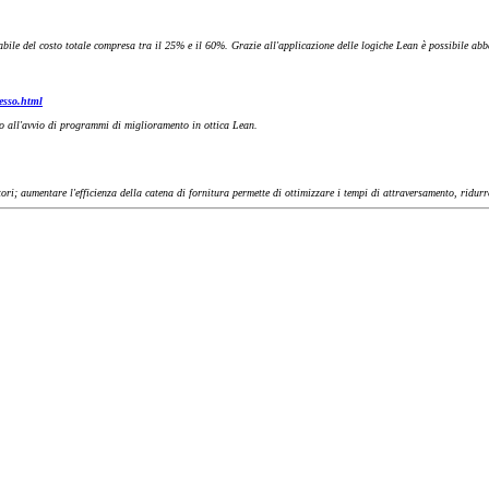
abile del costo totale compresa tra il 25% e il 60%. Grazie all'applicazione delle logiche Lean è possibile abbat
cesso.html
co all'avvio di programmi di miglioramento in ottica Lean.
ri; aumentare l'efficienza della catena di fornitura permette di ottimizzare i tempi di attraversamento, ridurre 