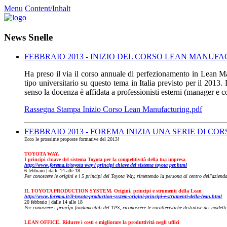
Menu
Content/Inhalt
News Snelle
FEBBRAIO 2013 - INIZIO DEL CORSO LEAN MANUFA
Ha preso il via il corso annuale di perfezionamento in Lean Man
tipo universitario su questo tema in Italia previsto per il 2013. 
senso la docenza è affidata a professionisti esterni (manager e 
Rassegna Stampa Inizio Corso Lean Manufacturing.pdf
FEBBRAIO 2013 - FOREMA INIZIA UNA SERIE DI COR
Ecco le prossime proposte formative del 2013!
TOYOTA WAY.
I principi chiave del sistema Toyota per la competitività della tua impresa
http://www.forema.it/toyota-way-i-principi-chiave-del-sistema-toyota-per.html
6 febbraio | dalle 14 alle 18
Per conoscere le origini e i 5 princìpi del Toyota Way, rimettendo la persona al centro dell'azie
IL TOYOTA PRODUCTION SYSTEM. Origini, principi e strumenti della Lean
http://www.forema.it/il-toyota-production-system-origini-principi-e-strumenti-della-lean.html
20 febbraio | dalle 14 alle 18
Per conoscere i princìpi fondamentali del TPS, riconoscere le caratteristiche distintive dei modell
LEAN OFFICE. Ridurre i costi e migliorare la produttività negli uffici