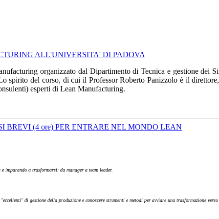
CTURING ALL'UNIVERSITA' DI PADOVA
ufacturing organizzato dal Dipartimento di Tecnica e gestione dei Siste
Lo spirito del corso, di cui il Professor Roberto Panizzolo è il direttore
consulenti) esperti di Lean Manufacturing.
SI BREVI (4 ore) PER ENTRARE NEL MONDO LEAN
nda e imparando a trasformarsi: da manager a team leader.
i "eccellenti" di gestione della produzione e conoscere strumenti e metodi per avviare una trasformazione verso