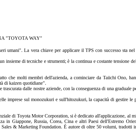
NA "TOYOTA WAY"
eri umani". La vera chiave per applicare il TPS con successo sta nel c
n insieme di tecniche e strumenti; è la continua e costante tensione de
 fatto che molti membri dell'azienda, a cominciare da Taiichi Ono, ha
ità di kaizen quotidiane".
trascurata dalle nostre aziende, con la conseguenza di una graduale per
lle imprese sul monozukuri e sull'hitozukuri, la capacità di gestire le 
nziale di Toyota Motor Corporation, si è dedicato all'applicazione, al m
nza in Giappone, Russia, Corea, Cina e altri Paesi dell'Estremo Orie
n Sales & Marketing Foundation. È autore di oltre 50 volumi, tradotti i