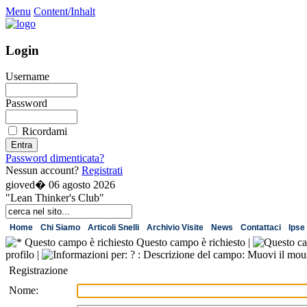
Menu
Content/Inhalt
Login
Username
Password
Ricordami
Password dimenticata?
Nessun account?
Registrati
gioved� 06 agosto 2026
"Lean Thinker's Club"
Home
Chi Siamo
Articoli Snelli
Archivio Visite
News
Contattaci
Ipse 
Questo campo è richiesto |
profilo |
Registrazione
Nome: